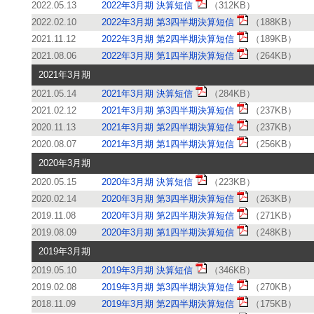
2022.05.13
2022年3月期 決算短信
（312KB）
2022.02.10
2022年3月期 第3四半期決算短信
（188KB）
2021.11.12
2022年3月期 第2四半期決算短信
（189KB）
2021.08.06
2022年3月期 第1四半期決算短信
（264KB）
2021年3月期
2021.05.14
2021年3月期 決算短信
（284KB）
2021.02.12
2021年3月期 第3四半期決算短信
（237KB）
2020.11.13
2021年3月期 第2四半期決算短信
（237KB）
2020.08.07
2021年3月期 第1四半期決算短信
（256KB）
2020年3月期
2020.05.15
2020年3月期 決算短信
（223KB）
2020.02.14
2020年3月期 第3四半期決算短信
（263KB）
2019.11.08
2020年3月期 第2四半期決算短信
（271KB）
2019.08.09
2020年3月期 第1四半期決算短信
（248KB）
2019年3月期
2019.05.10
2019年3月期 決算短信
（346KB）
2019.02.08
2019年3月期 第3四半期決算短信
（270KB）
2018.11.09
2019年3月期 第2四半期決算短信
（175KB）