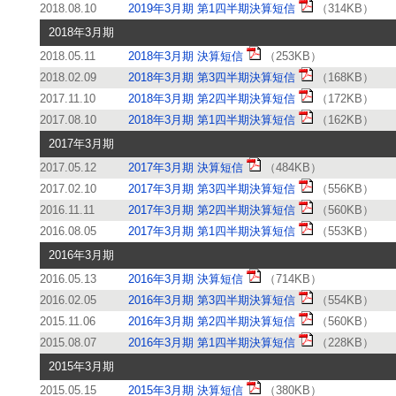
2018.08.10
2019年3月期 第1四半期決算短信
（314KB）
2018年3月期
2018.05.11
2018年3月期 決算短信
（253KB）
2018.02.09
2018年3月期 第3四半期決算短信
（168KB）
2017.11.10
2018年3月期 第2四半期決算短信
（172KB）
2017.08.10
2018年3月期 第1四半期決算短信
（162KB）
2017年3月期
2017.05.12
2017年3月期 決算短信
（484KB）
2017.02.10
2017年3月期 第3四半期決算短信
（556KB）
2016.11.11
2017年3月期 第2四半期決算短信
（560KB）
2016.08.05
2017年3月期 第1四半期決算短信
（553KB）
2016年3月期
2016.05.13
2016年3月期 決算短信
（714KB）
2016.02.05
2016年3月期 第3四半期決算短信
（554KB）
2015.11.06
2016年3月期 第2四半期決算短信
（560KB）
2015.08.07
2016年3月期 第1四半期決算短信
（228KB）
2015年3月期
2015.05.15
2015年3月期 決算短信
（380KB）