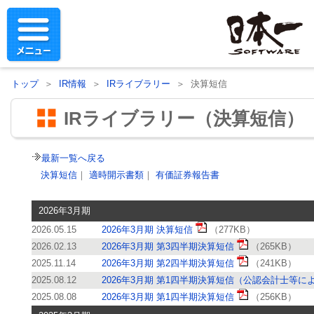
トップ
＞
IR情報
＞
IRライブラリー
＞ 決算短信
IRライブラリー（決算短信）
最新一覧へ戻る
決算短信
｜
適時開示書類
｜
有価証券報告書
2026年3月期
2026.05.15
2026年3月期 決算短信
（277KB）
2026.02.13
2026年3月期 第3四半期決算短信
（265KB）
2025.11.14
2026年3月期 第2四半期決算短信
（241KB）
2025.08.12
2026年3月期 第1四半期決算短信（公認会計士等
2025.08.08
2026年3月期 第1四半期決算短信
（256KB）