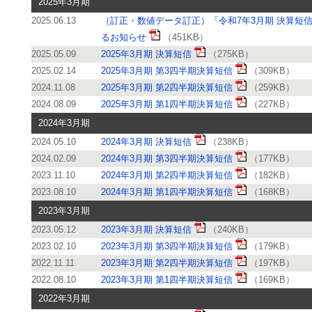
2025年3月期
2025.06.13
（訂正・数値データ訂正）「令和7年3月期 決算短
るお知らせ
（451KB）
2025.05.09
2025年3月期 決算短信
（275KB）
2025.02.14
2025年3月期 第3四半期決算短信
（309KB）
2024.11.08
2025年3月期 第2四半期決算短信
（259KB）
2024.08.09
2025年3月期 第1四半期決算短信
（227KB）
2024年3月期
2024.05.10
2024年3月期 決算短信
（238KB）
2024.02.09
2024年3月期 第3四半期決算短信
（177KB）
2023.11.10
2024年3月期 第2四半期決算短信
（182KB）
2023.08.10
2024年3月期 第1四半期決算短信
（168KB）
2023年3月期
2023.05.12
2023年3月期 決算短信
（240KB）
2023.02.10
2023年3月期 第3四半期決算短信
（179KB）
2022.11.11
2023年3月期 第2四半期決算短信
（197KB）
2022.08.10
2023年3月期 第1四半期決算短信
（169KB）
2022年3月期