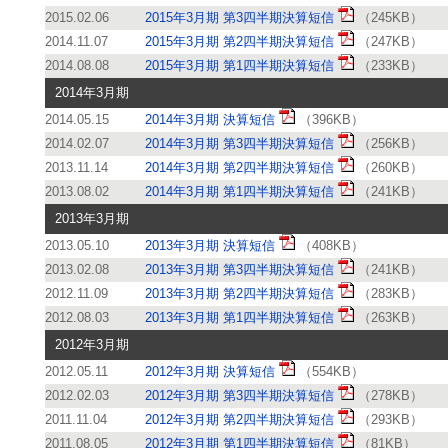
2015.02.06
2015年3月期 第3四半期決算短信
（245KB）
2014.11.07
2015年3月期 第2四半期決算短信
（247KB）
2014.08.08
2015年3月期 第1四半期決算短信
（233KB）
2014年3月期
2014.05.15
2014年3月期 決算短信
（396KB）
2014.02.07
2014年3月期 第3四半期決算短信
（256KB）
2013.11.14
2014年3月期 第2四半期決算短信
（260KB）
2013.08.02
2014年3月期 第1四半期決算短信
（241KB）
2013年3月期
2013.05.10
2013年3月期 決算短信
（408KB）
2013.02.08
2013年3月期 第3四半期決算短信
（241KB）
2012.11.09
2013年3月期 第2四半期決算短信
（283KB）
2012.08.03
2013年3月期 第1四半期決算短信
（263KB）
2012年3月期
2012.05.11
2012年3月期 決算短信
（554KB）
2012.02.03
2012年3月期 第3四半期決算短信
（278KB）
2011.11.04
2012年3月期 第2四半期決算短信
（293KB）
2011.08.05
2012年3月期 第1四半期決算短信
（81KB）