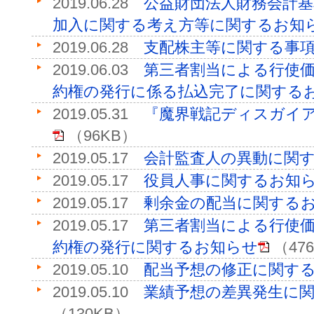
2019.06.28
公益財団法人財務会計
加入に関する考え方等に関するお知
2019.06.28
支配株主等に関する事
2019.06.03
第三者割当による行使価
約権の発行に係る払込完了に関する
2019.05.31
『魔界戦記ディスガイア
（96KB）
2019.05.17
会計監査人の異動に関
2019.05.17
役員人事に関するお知
2019.05.17
剰余金の配当に関する
2019.05.17
第三者割当による行使価
約権の発行に関するお知らせ
（47
2019.05.10
配当予想の修正に関す
2019.05.10
業績予想の差異発生に
（130KB）