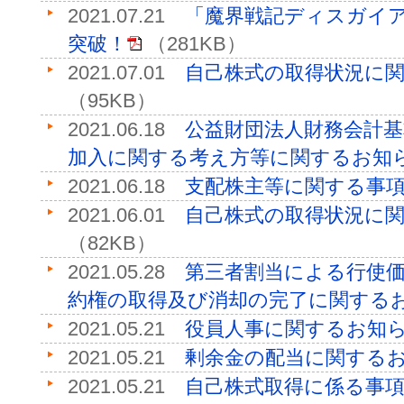
2021.07.21
「魔界戦記ディスガイア
突破！
（281KB）
2021.07.01
自己株式の取得状況に
（95KB）
2021.06.18
公益財団法人財務会計
加入に関する考え方等に関するお知
2021.06.18
支配株主等に関する事
2021.06.01
自己株式の取得状況に
（82KB）
2021.05.28
第三者割当による行使価
約権の取得及び消却の完了に関する
2021.05.21
役員人事に関するお知
2021.05.21
剰余金の配当に関する
2021.05.21
自己株式取得に係る事